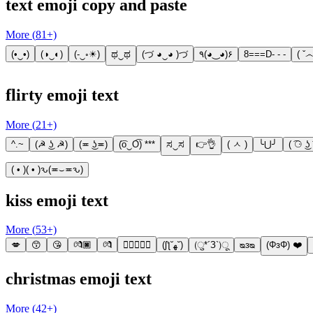
text emoji copy and paste
More (
81
+)
(•‿•)
(◑‿◐)
(-‿◦☀)
ಥ‿ಥ
(づ ◕‿◕ )づ
٩(◕‿◕)۶
8===D- - -
( ˇ෴
flirty emoji text
More (
21
+)
^.~
(☭ ͜ʖ ☭)
(≖ ͜ʖ≖)
(͡o‿O͡) ***
ಸ‿ಸ
👉👌
( ㅅ )
╰⋃╯
( ͡⚆ ͜
( • )( • )ԅ(≖⌣≖ԅ)
kiss emoji text
More (
53
+)
💋
😙
😘
💏🏿
💏
👨🏼‍❤️‍💋‍👩
(ʃƪ˘ﻬ˘)
(ु*´З`)ू
ᴓᴈᴓ
(ΦзΦ) ❤️
christmas emoji text
More (
42
+)