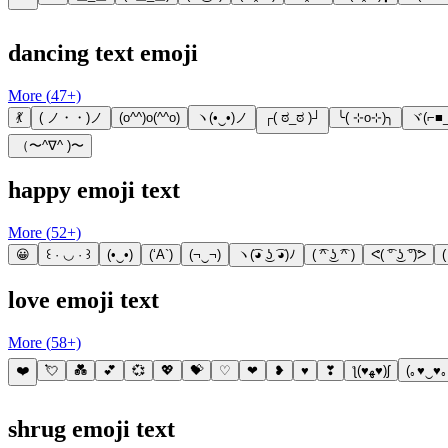
dancing text emoji
More (
47
+)
💃
( ノ・・)ノ
(o^^)o(^^o)
ヽ(•‿•)ノ
┌( ಠ_ಠ )┘
╰( ⊹o⊹)╮
ヾ(⌐■_
（〜^∇^ )〜
happy emoji text
More (
52
+)
😀
꒰ · ◡ · ꒱
(•‿•)
(‘A`)
(¬‿¬)
ヽ(͡◕ ͜ʖ ͡◕)ﾉ
( ͡^ ͜ʖ ͡^ )
ᕙ( ͡° ͜ʖ ͡°)ᕗ
love emoji text
More (
58
+)
❤️
💘
💑
💕
💞
💖
💝
♡
❤
❥
♥
❣
ƪ(♥ﻬ♥)ʃ
(｡♥‿♥｡
shrug emoji text