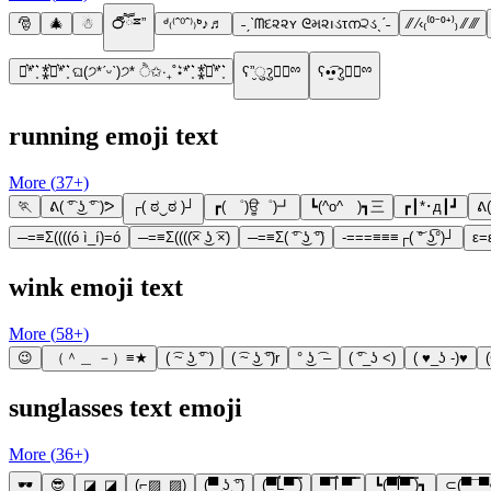
🎅
🎄
☃
℺ຶཽྈ”
ᒄ₍⁽ˆ⁰ˆ⁾₎ᒃ♪♬
˗ˏˋᗰદ૨૨ʏ ᘓમ૨ıડτന੨ડˎˊ˗
⁄⁄ ⁄‹₍⁽⁰⁻⁰⁺⁾₎ ⁄⁄ ⁄⁄⁄
⋆͛*͛ ͙͛ ⁑͛⋆͛*͛ ͙͛ ଘ(੭*ˊᵕˋ)੭* ੈ✩‧₊˚⋆͛*͛ ͙͛ ⁑͛⋆͛*͛ ͙͛
ʕ”̮ुॽु✚⃞ྉ
ʕ•̫͡•ॽु✚⃞ྉ
running emoji text
More (
37
+)
🏃
ᕕ( ͡° ͜ʖ ͡° )ᕗ
┌( ಠ‿ಠ )┘
┏( ゜)ਊ゜)┛
┗(^o^ )┓三
┏┃*･д┃┛
ᕕ
─=≡Σ((((ó ì_í)=ó
─=≡Σ((((͡× ͜ʖ ͡×)
─=≡Σ( ͡° ͜ʖ ͡°)
-===≡≡≡┌( ͝° ͜ʖ͡°)┘
ε=
wink emoji text
More (
58
+)
😉
（＾＿ －）≡★
( ͡~ ͜ʖ ͡° )
( ͡~ ͜ʖ ͡°)r
° ͜ʖ ͡ –
( ͡°_ʖ <)
( ♥_ʖ -)♥
sunglasses text emoji
More (
36
+)
🕶️
😎
◪_◪
(⌐▨_▨)
(▀ ͜ʖ ͡°)
(▀̿Ĺ̯▀̿ ̿)
▀ ̿ĺ̯ ▀̿ ̿
┗(▀̿ĺ̯▀̿ ̿)┓
⊂(▀¯▀