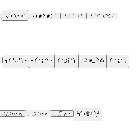
乁( ⏒ ͜ʖ ⏒ )ㄏ
¯\_( ◉ 3 ◉ )_/¯
¯\_(° ͜ʖ °)_/¯
¯\_( ͡☉ ͜ʖ ͡☉)_/¯
)
┐༼ ͡╹◡╹༽┌
┐༼ ͡° ͜ʖ ͡°༽┌
༼ ͡°╭͜ʖ╮͡ ͡°༽
༼凸 ◉_◔༽凸
༼ ͠ ͡° ͜ʖ ͡° ༽
( ͡⚆ ͜ʖ ͡⚆)╭∩╮
( ͡° ͜つ ͡°)╭∩╮
( ° ͜ʖ͡°)╭∩╮
╰༼=ಠਊಠ=༽╯