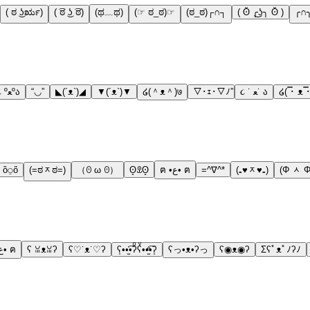
( ಠ ͜ʖರೃ)
( ͡ಠ ͜ʖ ͡ಠ)
(ಥ﹏ಥ)
(☞ ಠ_ಠ)☞
(ಠ_ಠ)┌∩┐
( ʘ̆ ╭͜ʖ╮ ʘ̆ )
૮ ºﻌºა
“◡”
◣(´ᴥ`)◢
▼(´ᴥ`)▼
໒(＾ᴥ＾)७
▽･ｪ･▽ﾉ”
૮ ˙ ﻌ˙ ა
໒( ̿･ ᴥ ̿
ὃ⍜ὅ
(=ಠᆽಠ=)
（ꏿ ω ꏿ）
ʘ̥ꀾʘ̥
ฅ •ع• ฅ
=^∇^*
(₌♥ᆽ♥₌)
(Φ ᆺ Φ
ฅ •ع• ฅ
ʕ ꈍᴥꈍʔ
ʕ♡˙ᴥ˙♡ʔ
ʕ͙••̫͑͡•ʔͦʕͮ••̫ͤ͡•ʔ͙
ʕっ•ᴥ•ʔっ
ʕ◉ᴥ◉ʔ
Σʕﾟᴥﾟﾉʔﾉ