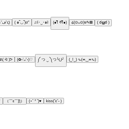
(っ˘ڡ˘ς)
( ๑‾̀◡‾́)σ"
♫꒰･‿･๑꒱
(●⌇ຶ ཅ⌇ຶ●)
໒(⊙ᴗ⊙)७✎▤
( ఠൠఠ )
ᕕ( ᐛ )ᕗ
(✿◦’ᴗ˘◦)♡
༼ つ ‿ ༽つ╰⋃╯
(‿!‿) ԅ(≖‿≖ԅ)
ﾉ
（￣ε￣ʃƪ）
(⋆ˆ ³ ˆ)♥
kiss(˘ε˘˶ )