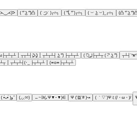
(⋋‿⋌)ᕗ
( ͡° ͜ʖ ͡°)凸
(˙ ͜つ˙ )╭∩╮
( ͡°Ĺ̯ ͡° )╭∩╮
( ︶ ͜ʖ ︶)_╭∩╮
(凸 ͡° ͜ʖ ͡°)
･ω├┬┴┬┴
┬┬┴┤-̥̥̥̥̥̥̥̥̥̥̥̥̥̥̥̥̥̥̥̥̥̥̥̥̥᷄ʖ-̥̥̥̥̥̥̥̥̥̥̥̥̥̥̥̥̥̥̥̥̥̥̥̥̥᷄)
┬┴┬┴┤ ͜ʖ ͡°) ├┬┴┬┴
( ͡⚆ل͜├┬┴┬ ( ͡˵° ͜ʖ ͡°)
┬┴┤´❛ᴥ❛
⚆ل͜├┬┴┬
┬┴┬┴┤(･_ ├┬┴┬┴
(≖o≖├┬┴┬┴
( •̀ᴗ•́ )و ̑̑
(◞‸◟ㆀ)
←~∋(｡Ψ▼ｰ▼)∈
Ψ (‘益’# )↝
( ｀▽´)Ψミ(/・ω・)/