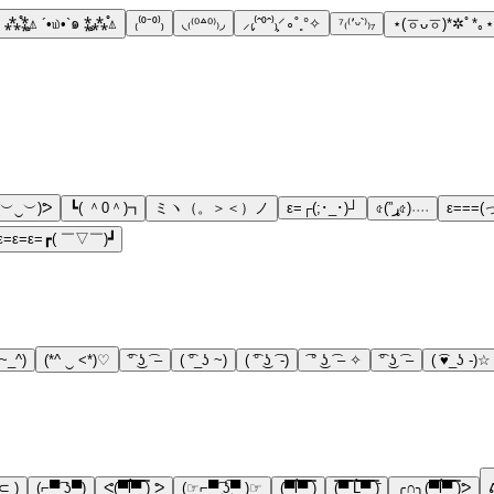
⁂̊⁑̥⍋ ´•௰•`๑ ⁑̥⁂̊⍋
₍⁽⁰⁻⁰⁾₎
◟₍⁽⁰꒫⁰⁾₎◞
⸝₍̗⁽ˆ⁰ˆ⁾₎͕⸍∘˚˳°✧
⁷₍⁽՚ᵕ՝⁾₎₇
⋆(ㆆᴗㆆ)*✲ﾟ*｡⋆
(︶‿︶)ᕗ
┗( ＾0＾)┓
ミヽ（。＞＜）ノ
ε=┌(;･_･)┘
৫(”ړ৫)˒˒˒˒
ε===
ε=ε=ε=┏( ￣▽￣)┛
(~_^)
(*^ ‿ <*)♡
͡° ͜ʖ ͡ –
( ͡°_ʖ ~)
( ͡° ͜ʖ ͡ -)
͡ ° ͜ʖ ͡ – ✧
͡° ͜ʖ ͡ –
( ͡♥_ʖ -)☆
⊂ )
(⌐▀͡ ̯ʖ▀)
ᕙ(▀̿̿ĺ̯̿̿▀̿ ̿) ᕗ
(☞⌐▀͡ ͜ʖ͡▀ )☞
(▀̿ĺ̯▀̿ ̿)
(̿▀̿ ̿Ĺ̯̿̿▀̿ ̿)̄
╭∩╮(▀̿ĺ̯▀̿ ̿)ᕗ