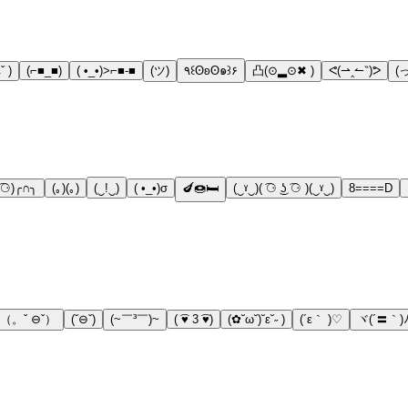
ˇ )
(⌐■_■)
( •_•)>⌐■-■
(ツ)
٩꒰ʘʚʘ๑꒱۶
凸(⊙▂⊙✖ )
ᕙ(⇀‸↼‶)ᕗ
ʖ ͡⚆)╭∩╮
(｡)(｡)
(‿!‿)
( •_•)σ
🍆🍩🛏
(‿ˠ‿)( ͡⚆ ͜ʖ ͡⚆ )(‿ˠ‿)
8====D
（。ˇ ⊖ˇ）
(ˇ⊖ˇ)
(~￣³￣)~
( ͡♥ 3 ͡♥)
(✿˘ω˘)˘ε˘˶ )
(´ε｀ )♡
ヾ(´〓｀)