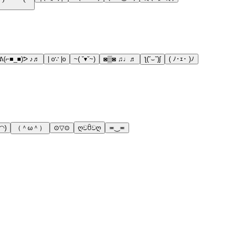
ᕕ(⌐■_■)ᕗ ♪♬
| o∵ |o
~( ˘▾˘~)
◙▒◙ ♫♩♬
ƪ(˘⌣˘)ʃ
( ﾉ･ｪ･ )ﾉ
◠)
（＾ω＾）
⊙▽⊙
ღවꇳවღ
≖‿≖