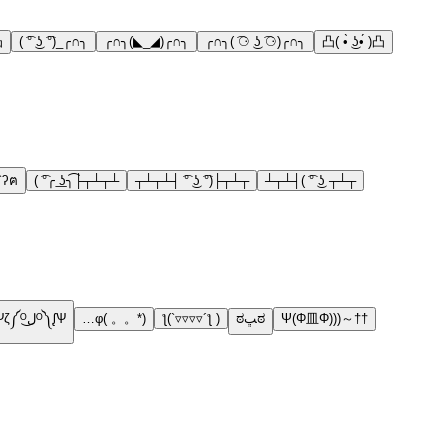
凸
( ͡° ͜ʖ ͡°)_╭∩╮
╭∩╮(◣_◢)╭∩╮
╭∩╮( ͡⚆ ͜ʖ ͡⚆)╭∩╮
凸( •̀ ͜ʖ•́ )凸
`ʔฅ
( ͡°╭ ͟ʖ╮͡├┬┴┬┴
┬┴┬┴┤ ͡° ͜ʖ ͡°)├┬┴┬
┴┬┴┤( ͡° ͜ʖ ┬┴┬
Ѱζ༼ᴼل͜ᴼ༽ᶘѰ
…φ( 。。*)
ƪ(`▿▿▿▿´ƪ )
ಠﭛಠ
Ψ(Φ皿Φ)))～††