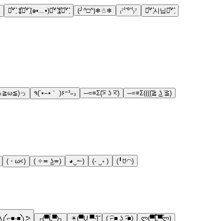
⋆͛*͛ ͙͛ ⁑͛⋆͛*͛ ͙͛(๑•﹏•)⋆͛*͛ ͙͛⁑͛⋆͛*͛ ͙͛
(╯^□^)❄☃❄
₍⁷⁽ˆ⁰ˆ⁾₎⁷
⋆͛*͛ ͙͛시닙⋆͛*͛ ͙͛
(っ≧ω≦)っ
٩(´•⌢•｀ )۶⁼³₌₃
─=≡Σ(͡> ʖ ͡<)
─=≡Σ((((͡≧ ͜ʖ ͡≦)
(・ω<)
( ✧≖ ͜ʖ≖)
◕‿↼)
(- ‿◦ )
(╹ꇴ◠)
ᕕ༼⌐■-■༽ᕗ
┌(▀Ĺ̯▀)┐
☀(▀U ▀-͠)
( ͡⌐■ ͜ʖ ͡-■)
ლ(▀̿̿Ĺ̯̿̿▀̿ლ)