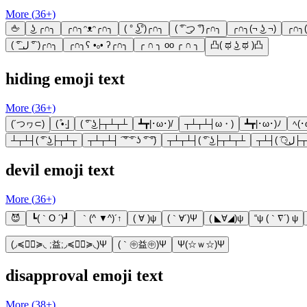
More (
36
+)
🖕
͜ʖ ╭∩╮
╭∩╮ᵔᴥᵔ╭∩╮
( ° ͜ʖ͡°)╭∩╮
( ͡° ͜つ ͡°)╭∩╮
╭∩╮(¬ ͜ʖ ¬)
╭∩╮
( ͡° ل͟ ͡° )╭∩╮
╭∩╮ʕ •ₒ• ʔ╭∩╮
╭ ∩ ╮ oo ╭ ∩ ╮
凸( ಥ ͜ʖ ಥ )凸
hiding emoji text
More (
36
+)
(´つヮ⊂)
( ͒•·̫|
( ͡° ͜ʖ├┬┴┬┴
┻┳|･ω･)/
┬┴┬┴┤ω・)
┻┳|･ω･)ﾉ
ﾍ(
┴┬┴┤( ͡° ͜ʖ├┬┴┬
┬┴┬┴┤ ͡ ͡° ͡° ʖ ͡° ͡°)
┬┴┬┴┤( ͡° ͜ʖ├┬┴┬┴
┬┴┤( ͡
devil emoji text
More (
36
+)
😈
┗(｀O ´)┛
｀(^ ▼^)´↑
( ∀ )ψ
(｀∀´)Ψ
( ◣∀◢)ψ
“ψ (｀∇´) ψ
(◞≼◉ื≽◟ ;益;◞≼◉ื≽◟)Ψ
(｀㊥益㊥)Ψ
Ψ(☆ｗ☆)Ψ
disapproval emoji text
More (
38
+)