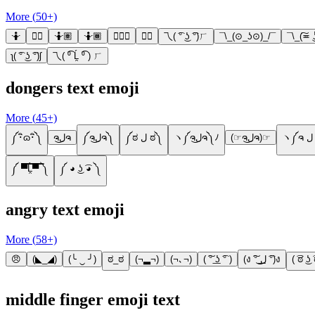
More (
50
+)
🤷
🤷‍♀️
🤷🏽
🤷🏾
🤷🏾‍♀️
🤷‍♂️
乁( ͡° ͜ʖ ͡°)ㄏ
¯\_(⊙_ʖ⊙)_/¯
¯\_(͠≖ 
ʅ( ͡° ͜ʖ ͡°)ʃ
乁( ⁰͡ Ĺ̯ ⁰͡ ) ㄏ
dongers text emoji
More (
45
+)
༼･ิɷ･ิ༽
ຈل͜ຈ
༼ຈل͜ຈ༽
༼ಠ ل ಠ༽
ヽ༼ຈل͜ຈ༽ﾉ
(☞ຈل͜ຈ)☞
༼ ▀̿̿Ĺ̯̿̿▀̿ ̿༽
༼ ◕ ͜ʖ ͡◕ ༽
angry text emoji
More (
58
+)
😠
(◣_◢)
(╰ ‿ ╯)
ಠ_ಠ
(¬▂¬)
(¬､¬)
( ͠° ͟ʖ ͡° )
(ง ͠° ͟ل͜ ͡°)ง
( ͡ಠ ͜ʖ 
middle finger emoji text