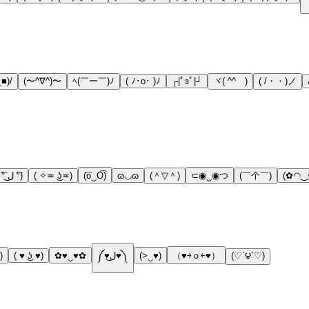
■)/
(〜^∇^)〜
ﾍ(￣ー￣)ﾉ
( ﾉ･o･ )ﾉ
┌|ﾟзﾟ|┘
ヾ( ^^ゞ)
( /・・)ノ
( ͡° ل͜ ͡°)
( ✧≖ ͜ʖ≖)
(͡o‿O͡)
ɷ◡ɷ
(＾▽＾)
⊂◉‿◉つ
(￣个￣)
(✿◠‿
)
( ♥ ͜ʖ ♥)
✿♥‿♥✿
༼♥ل͜♥༽
(>‿♥)
（♥￫ｏ￩♥）
(♡´౪`♡)