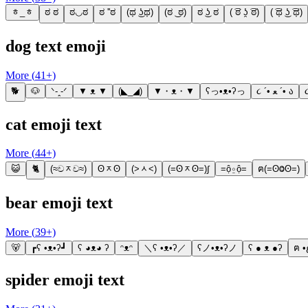
ᇂ_ᇂ
ಠ ಠ
ಠ◡ಠ
ಠ ''ಠ
(ಥ ͜ʖಥ)
(ಠ ͜ ಠ)
ಠ ͜ʖ ಠ
( ͡ಠ ʖ̯ ͡ಠ)
( ͡ಥ ͜ʖ ͡ಥ)
dog text emoji
More (
41
+)
🐕
🐶
ᐠ-ꞈ-ᐟ
▼ ᴥ ▼
(◣_◢)
▼・ᴥ・▼
ʕっ•ᴥ•ʔっ
૮ ´• ﻌ ´• ა
cat emoji text
More (
44
+)
😺
🐈
(≈චᆽච≈)
ʘᆽʘ
(˃ᆺ˂)
(=ʘᆽʘ=)∫
=ộ⍛ộ=
ฅ(=ʘⰙʘ=)
bear emoji text
More (
39
+)
🐻
┏ʕ •ᴥ•ʔ┛
ʕ ◕ᴥ◕ ʔ
ᵔᴥᵔ
＼ʕ •ᴥ•ʔ／
ʕノ•ᴥ•ʔノ
ʕ ● ᴥ ●ʔ
spider emoji text