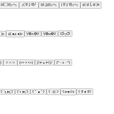
╭∩╮(ಠ۝ಠ)╭∩╮
┌( ͡ಠ ʖ̯ ͡ಠ)┘
(ಥ ͜ʖಥ)╭∩╮
( ͡ಠ ʖ̯ ͡ಠ)╭∩╮
໒( ಥ Ĺ̯ ಥ )७
･ )ʋ
໒( ●ܫฺ ●)ʋ
V✪⋏✪V
V✪ω✪V
꒰⌯͒•·̫•⌯͒꒱
)
ㅇㅅㅇ
(=˃ᆺ˂=)
(ﾐዋ ﻌ ዋﾐ)ﾉ
(^・x・^)
ʕ ´•̥̥̥ ᴥ•̥̥̥`ʔ
ʕ´• ᴥ•̥`ʔ
ʕ ﾟ ● ﾟʔ
ʕ ·㉨·ʔ
ʕง•ᴥ•ʔง
ʕ ꆤ ᴥ ꆤʔ