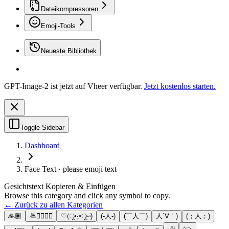
Dateikompressoren
Emoji-Tools
Neueste Bibliothek
GPT-Image-2 ist jetzt auf Vheer verfügbar.
Jetzt kostenlos starten.
Toggle Sidebar
Dashboard
Face Text · please emoji text
Gesichtstext Kopieren & Einfügen
Browse this category and click any symbol to copy.
← Zurück zu allen Kategorien
🙏🏾
🙇🙇‍♀️🙇‍♂️
♡(ू•‧̫•ू⑅)
(-人-)
(￣人￣)
人´∀｀)
(；人；)