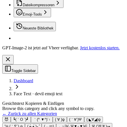
Dateikompressoren
Emoji-Tools
Neueste Bibliothek
GPT-Image-2 ist jetzt auf Vheer verfügbar.
Jetzt kostenlos starten.
Toggle Sidebar
Dashboard
Face Text · devil emoji text
Gesichtstext Kopieren & Einfügen
Browse this category and click any symbol to copy.
← Zurück zu allen Kategorien
😈
┗(｀O ´)┛
｀(^ ▼^)´↑
( ∀ )ψ
(｀∀´)Ψ
( ◣∀◢)ψ
“ψ (｀∇´) ψ
( •̀ᴗ•́ )و ̑̑
(◞‸◟ㆀ)
←~∋(｡Ψ▼ｰ▼)∈
Ψ (‘益’# )↝