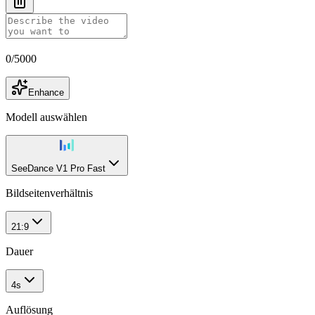
0
/
5000
Enhance
Modell auswählen
SeeDance V1 Pro Fast
Bildseitenverhältnis
21:9
Dauer
4s
Auflösung