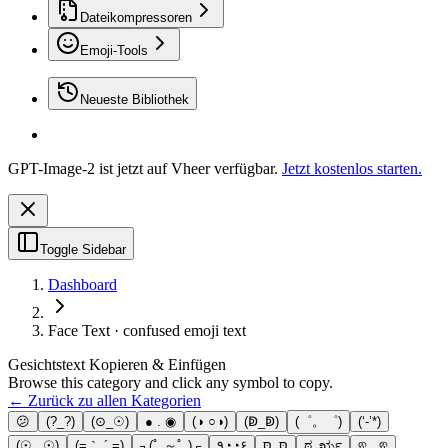
Dateikompressoren
Emoji-Tools
Neueste Bibliothek
GPT-Image-2 ist jetzt auf Vheer verfügbar.
Jetzt kostenlos starten.
Toggle Sidebar
Dashboard
Face Text · confused emoji text
Gesichtstext Kopieren & Einfügen
Browse this category and click any symbol to copy.
← Zurück zu allen Kategorien
😕
(?_?)
(⊙_☉)
● . ◉
(◑ ○◑)
(ↁ_ↁ)
(゜。゜)
(‘-’*)
(☉_ ☉)
(=｀.´ =)
┐(ﾟ ～ﾟ )┌
٩◔̯◔۶
סּ_סּ
ಠ_ರೃ
ଵ ˛̼ ଵ