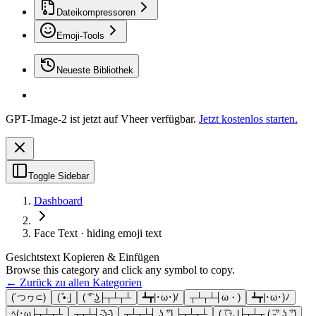
Dateikompressoren
Emoji-Tools
Neueste Bibliothek
GPT-Image-2 ist jetzt auf Vheer verfügbar.
Jetzt kostenlos starten.
Toggle Sidebar
Dashboard
Face Text · hiding emoji text
Gesichtstext Kopieren & Einfügen
Browse this category and click any symbol to copy.
← Zurück zu allen Kategorien
(´つヮ⊂)
( ͒•·̫|
( ͡° ͜ʖ├┬┴┬┴
┻┳|･ω･)/
┬┴┬┴┤ω・)
┻┳|･ω･)ﾉ
ﾍ(･ω├┬┴┬┴
┬┬┴┤-̥̥̥̥̥̥̥̥̥̥̥̥̥̥̥̥̥̥̥̥̥̥̥̥̥᷄ʖ-̥̥̥̥̥̥̥̥̥̥̥̥̥̥̥̥̥̥̥̥̥̥̥̥̥᷄)
┬┴┬┴┤ ͜ʖ ͡°) ├┬┴┬┴
( ͡⚆ل͜├┬┴┬ ( ͡˵° ͜ʖ ͡°)