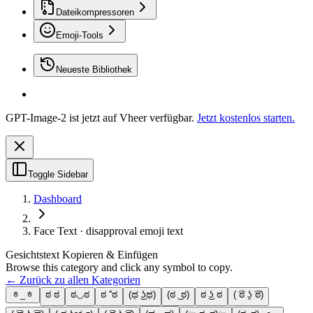
Dateikompressoren
Emoji-Tools
Neueste Bibliothek
GPT-Image-2 ist jetzt auf Vheer verfügbar.
Jetzt kostenlos starten.
Toggle Sidebar
Dashboard
Face Text · disapproval emoji text
Gesichtstext Kopieren & Einfügen
Browse this category and click any symbol to copy.
← Zurück zu allen Kategorien
ᇂ_ᇂ
ಠ ಠ
ಠ◡ಠ
ಠ ''ಠ
(ಥ ͜ʖಥ)
(ಠ ͜ ಠ)
ಠ ͜ʖ ಠ
( ͡ಠ ʖ̯ ͡ಠ)