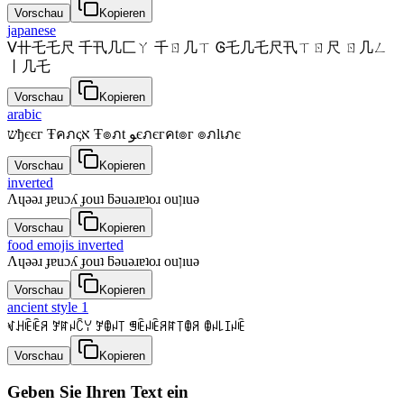
Vorschau
Kopieren
japanese
ᐯ卄乇乇尺 千卂几匚ㄚ 千ㄖ几ㄒ Ꮆ乇几乇尺卂ㄒㄖ尺 ㄖ几ㄥ
丨几乇
Vorschau
Kopieren
arabic
שђєєг Ŧคภςא Ŧ๏ภt ﻮєภєгคt๏г ๏ภlเภє
Vorschau
Kopieren
inverted
Λɥǝǝɹ ɟɐuɔʎ ɟouʇ ƃǝuǝɹɐʇoɹ ouןıuǝ
Vorschau
Kopieren
food emojis inverted
Λɥǝǝɹ ɟɐuɔʎ ɟouʇ ƃǝuǝɹɐʇoɹ ouןıuǝ
Vorschau
Kopieren
ancient style 1
ꃴꃅꍟꍟꋪ ꎇꍏꈤꉓꌩ ꎇꂦꈤ꓄ ꁅꍟꈤꍟꋪꍏ꓄ꂦꋪ ꂦꈤ꒒ꀤꈤꍟ
Vorschau
Kopieren
Geben Sie Ihren Text ein