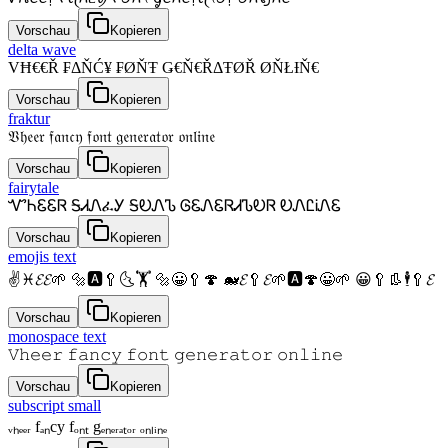
Vorschau
Kopieren
delta wave
VĦ€€Ř ₣ΔŇĆ¥ ₣ØŇŦ Ǥ€Ň€ŘΔŦØŘ ØŇŁƗŇ€
Vorschau
Kopieren
fraktur
𝔙𝔥𝔢𝔢𝔯 𝔣𝔞𝔫𝔠𝔶 𝔣𝔬𝔫𝔱 𝔤𝔢𝔫𝔢𝔯𝔞𝔱𝔬𝔯 𝔬𝔫𝔩𝔦𝔫𝔢
Vorschau
Kopieren
fairytale
ᏉᏂᏋᏋᏒ ᎦᏗᏁፈᎩ ᎦᎧᏁᏖ ᎶᏋᏁᏋᏒᏗᏖᎧᏒ ᎧᏁᏝᎥᏁᏋ
Vorschau
Kopieren
emojis text
✌♓𝓔𝓔🌱 🔩🅰🥄🌜🏋 🔩😀🥄🍄 🐋𝓔🥄𝓔🌱🅰🍄😀🌱 😀🥄👢🕴🥄𝓔
Vorschau
Kopieren
monospace text
𝚅𝚑𝚎𝚎𝚛 𝚏𝚊𝚗𝚌𝚢 𝚏𝚘𝚗𝚝 𝚐𝚎𝚗𝚎𝚛𝚊𝚝𝚘𝚛 𝚘𝚗𝚕𝚒𝚗𝚎
Vorschau
Kopieren
subscript small
ᵥₕₑₑᵣ fₐₙcy fₒₙₜ gₑₙₑᵣₐₜₒᵣ ₒₙₗᵢₙₑ