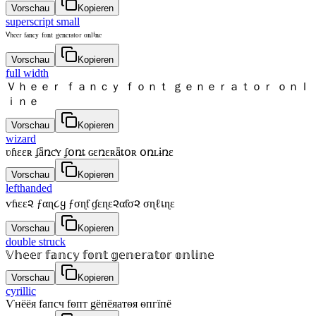
Vorschau
Kopieren
superscript small
ⱽʰᵉᵉʳ ᶠᵃⁿᶜʸ ᶠᵒⁿᵗ ᵍᵉⁿᵉʳᵃᵗᵒʳ ᵒⁿˡⁱⁿᵉ
Vorschau
Kopieren
full width
Ｖｈｅｅｒ ｆａｎｃｙ ｆｏｎｔ ｇｅｎｅｒａｔｏｒ ｏｎｌ
ｉｎｅ
Vorschau
Kopieren
wizard
ʋɦɛɛʀ ʄǟռƈʏ ʄօռȶ ɢɛռɛʀǟȶօʀ օռʟɨռɛ
Vorschau
Kopieren
lefthanded
ѵɦεε૨ ƒαɳ૮ყ ƒσɳƭ ɠεɳε૨αƭσ૨ σɳℓเɳε
Vorschau
Kopieren
double struck
𝕍𝕙𝕖𝕖𝕣 𝕗𝕒𝕟𝕔𝕪 𝕗𝕠𝕟𝕥 𝕘𝕖𝕟𝕖𝕣𝕒𝕥𝕠𝕣 𝕠𝕟𝕝𝕚𝕟𝕖
Vorschau
Kopieren
cyrillic
Ѵнёёя fапcч fѳпт gёпёяатѳя ѳпгїпё