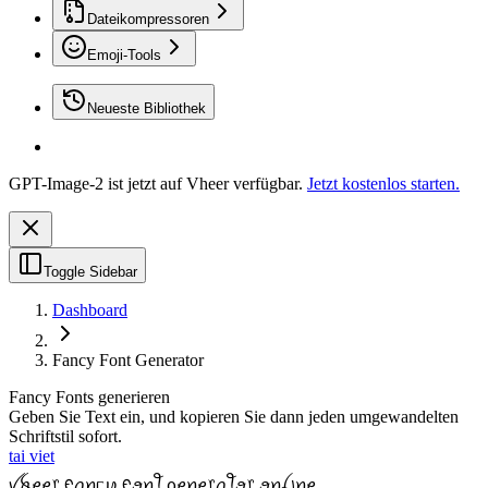
Dateikompressoren
Emoji-Tools
Neueste Bibliothek
GPT-Image-2 ist jetzt auf Vheer verfügbar.
Jetzt kostenlos starten.
Toggle Sidebar
Dashboard
Fancy Font Generator
Fancy Fonts generieren
Geben Sie Text ein, und kopieren Sie dann jeden umgewandelten
Schriftstil sofort.
tai viet
ꪜꫝꫀꫀ᥅ ᠻꪖꪀᥴꪗ ᠻꪮꪀꪻ ᧁꫀꪀꫀ᥅ꪖꪻꪮ᥅ ꪮꪀꪶ꠸ꪀꫀ