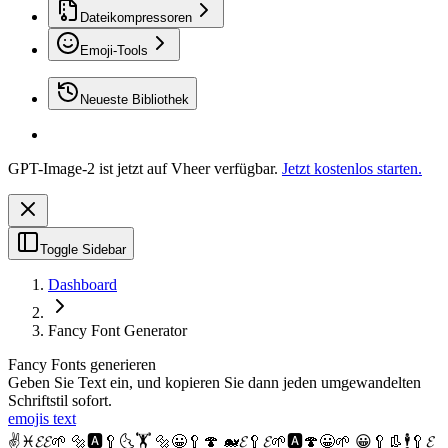
Dateikompressoren
Emoji-Tools
Neueste Bibliothek
GPT-Image-2 ist jetzt auf Vheer verfügbar.
Jetzt kostenlos starten.
Toggle Sidebar
Dashboard
Fancy Font Generator
Fancy Fonts generieren
Geben Sie Text ein, und kopieren Sie dann jeden umgewandelten
Schriftstil sofort.
emojis text
✌♓𝓔𝓔🌱 🔩🅰🥄🌜🏋 🔩😀🥄🍄 🐋𝓔🥄𝓔🌱🅰🍄😀🌱 😀🥄👢🕴🥄𝓔