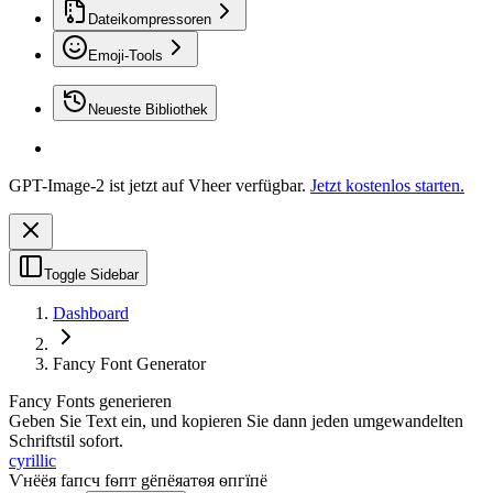
Dateikompressoren
Emoji-Tools
Neueste Bibliothek
GPT-Image-2 ist jetzt auf Vheer verfügbar.
Jetzt kostenlos starten.
Toggle Sidebar
Dashboard
Fancy Font Generator
Fancy Fonts generieren
Geben Sie Text ein, und kopieren Sie dann jeden umgewandelten
Schriftstil sofort.
cyrillic
Ѵнёёя fапcч fѳпт gёпёяатѳя ѳпгїпё