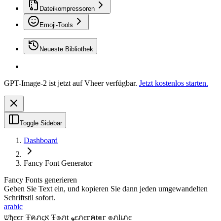
Dateikompressoren
Emoji-Tools
Neueste Bibliothek
GPT-Image-2 ist jetzt auf Vheer verfügbar.
Jetzt kostenlos starten.
Toggle Sidebar
Dashboard
Fancy Font Generator
Fancy Fonts generieren
Geben Sie Text ein, und kopieren Sie dann jeden umgewandelten
Schriftstil sofort.
arabic
שђєєг Ŧคภςא Ŧ๏ภt ﻮєภєгคt๏г ๏ภlเภє