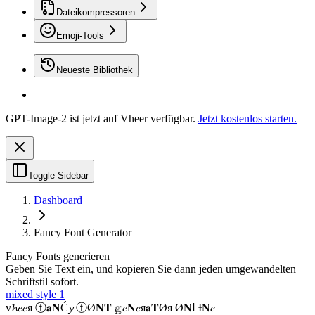
Dateikompressoren
Emoji-Tools
Neueste Bibliothek
GPT-Image-2 ist jetzt auf Vheer verfügbar.
Jetzt kostenlos starten.
Toggle Sidebar
Dashboard
Fancy Font Generator
Fancy Fonts generieren
Geben Sie Text ein, und kopieren Sie dann jeden umgewandelten
Schriftstil sofort.
mixed style 1
v𝓱𝑒𝑒я ⓕ𝐚𝐍Ć𝔂 ⓕØ𝐍𝐓 𝕘𝑒𝐍𝑒я𝐚𝐓Øя Ø𝐍ᒪƗ𝐍𝑒