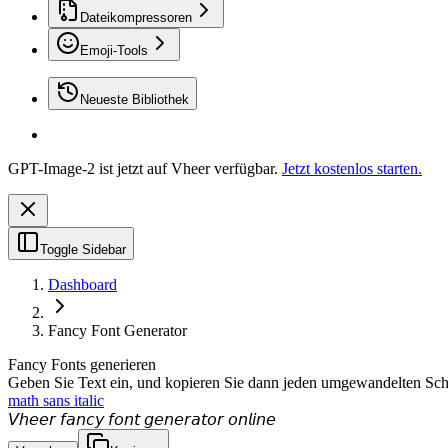
Dateikompressoren
Emoji-Tools
Neueste Bibliothek
GPT-Image-2 ist jetzt auf Vheer verfügbar.
Jetzt kostenlos starten.
Toggle Sidebar
Dashboard
Fancy Font Generator
Fancy Fonts generieren
Geben Sie Text ein, und kopieren Sie dann jeden umgewandelten Schrif
math sans italic
𝘝𝘩𝘦𝘦𝘳 𝘧𝘢𝘯𝘤𝘺 𝘧𝘰𝘯𝘵 𝘨𝘦𝘯𝘦𝘳𝘢𝘵𝘰𝘳 𝘰𝘯𝘭𝘪𝘯𝘦