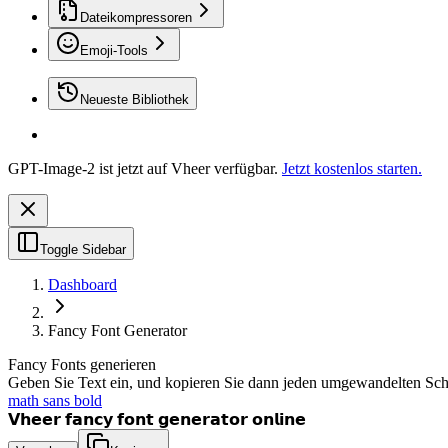
Dateikompressoren
Emoji-Tools
Neueste Bibliothek
GPT-Image-2 ist jetzt auf Vheer verfügbar.
Jetzt kostenlos starten.
Toggle Sidebar
Dashboard
Fancy Font Generator
Fancy Fonts generieren
Geben Sie Text ein, und kopieren Sie dann jeden umgewandelten Schrif
math sans bold
𝗩𝗵𝗲𝗲𝗿 𝗳𝗮𝗻𝗰𝘆 𝗳𝗼𝗻𝘁 𝗴𝗲𝗻𝗲𝗿𝗮𝘁𝗼𝗿 𝗼𝗻𝗹𝗶𝗻𝗲