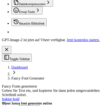
Dateikompressoren
Emoji-Tools
Neueste Bibliothek
GPT-Image-2 ist jetzt auf Vheer verfügbar.
Jetzt kostenlos starten.
Toggle Sidebar
Dashboard
Fancy Font Generator
Fancy Fonts generieren
Geben Sie Text ein, und kopieren Sie dann jeden umgewandelten
Schriftstil sofort.
fraktur bold
𝖁𝖍𝖊𝖊𝖗 𝖋𝖆𝖓𝖈𝖞 𝖋𝖔𝖓𝖙 𝖌𝖊𝖓𝖊𝖗𝖆𝖙𝖔𝖗 𝖔𝖓𝖑𝖎𝖓𝖊