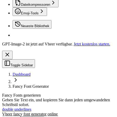
Dateikompressoren
Emoji-Tools
Neueste Bibliothek
GPT-Image-2 ist jetzt auf Vheer verfügbar.
Jetzt kostenlos starten.
Toggle Sidebar
Dashboard
Fancy Font Generator
Fancy Fonts generieren
Geben Sie Text ein, und kopieren Sie dann jeden umgewandelten
Schriftstil sofort.
double underlines
V̲̲h̲̲e̲̲e̲̲r̲̲ f̲̲a̲̲n̲̲c̲̲y̲̲ f̲̲o̲̲n̲̲t̲̲ g̲̲e̲̲n̲̲e̲̲r̲̲a̲̲t̲̲o̲̲r̲̲ o̲̲n̲̲l̲̲i̲̲n̲̲e̲̲