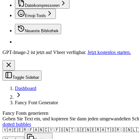
Dateikompressoren
Emoji-Tools
Neueste Bibliothek
GPT-Image-2 ist jetzt auf Vheer verfügbar.
Jetzt kostenlos starten.
Toggle Sidebar
Dashboard
Fancy Font Generator
Fancy Fonts generieren
Geben Sie Text ein, und kopieren Sie dann jeden umgewandelten Schrif
dotted bubbles
🇻🇭🇪🇪🇷 🇫🇦🇳🇨🇾 🇫🇴🇳🇹 🇬🇪🇳🇪🇷🇦🇹🇴🇷 🇴🇳🇱