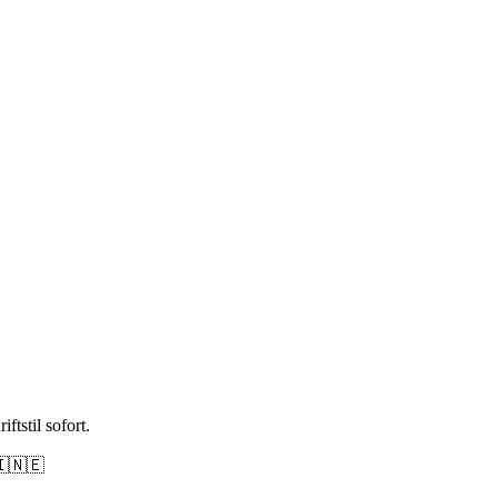
tstil sofort.
🇮🇳🇪