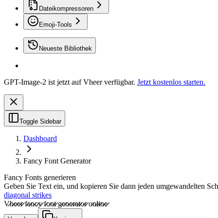
Dateikompressoren
Emoji-Tools
Neueste Bibliothek
GPT-Image-2 ist jetzt auf Vheer verfügbar.
Jetzt kostenlos starten.
Toggle Sidebar
Dashboard
Fancy Font Generator
Fancy Fonts generieren
Geben Sie Text ein, und kopieren Sie dann jeden umgewandelten Schrif
diagonal strikes
V̷̷h̷̷e̷̷e̷̷r̷̷ f̷̷a̷̷n̷̷c̷̷y̷̷ f̷̷o̷̷n̷̷t̷̷ g̷̷e̷̷n̷̷e̷̷r̷̷a̷̷t̷̷o̷̷r̷̷ o̷̷n̷̷l̷̷i̷̷n̷̷e̷̷