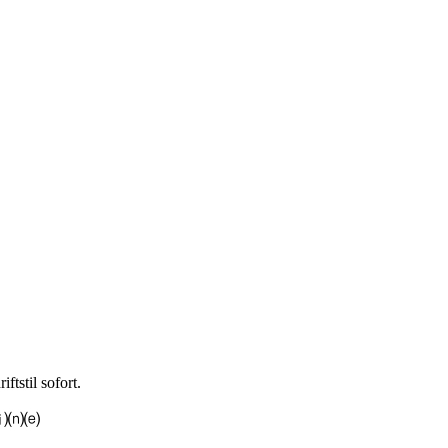
tstil sofort.
⒤⒩⒠