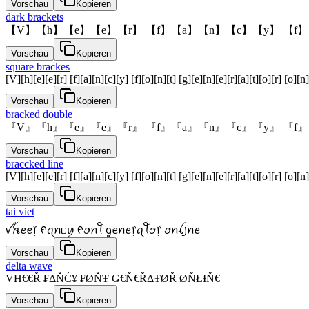
Vorschau
Kopieren
dark brackets
【V】【h】【e】【e】【r】 【f】【a】【n】【c】【y】 【f】
Vorschau
Kopieren
square brackes
[V][h][e][e][r] [f][a][n][c][y] [f][o][n][t] [g][e][n][e][r][a][t][o][r] [o][n]
Vorschau
Kopieren
bracked double
『V』『h』『e』『e』『r』 『f』『a』『n』『c』『y』 『f』
Vorschau
Kopieren
braccked line
[̲̅V][̲̅h][̲̅e][̲̅e][̲̅r] [̲̅f][̲̅a][̲̅n][̲̅c][̲̅y] [̲̅f][̲̅o][̲̅n][̲̅t] [̲̅g][̲̅e][̲̅n][̲̅e][̲̅r][̲̅a][̲̅t][̲̅o][̲̅r] [̲̅o][̲̅n][
Vorschau
Kopieren
tai viet
ꪜꫝꫀꫀ᥅ ᠻꪖꪀᥴꪗ ᠻꪮꪀꪻ ᧁꫀꪀꫀ᥅ꪖꪻꪮ᥅ ꪮꪀꪶ꠸ꪀꫀ
Vorschau
Kopieren
delta wave
VĦ€€Ř ₣ΔŇĆ¥ ₣ØŇŦ Ǥ€Ň€ŘΔŦØŘ ØŇŁƗŇ€
Vorschau
Kopieren