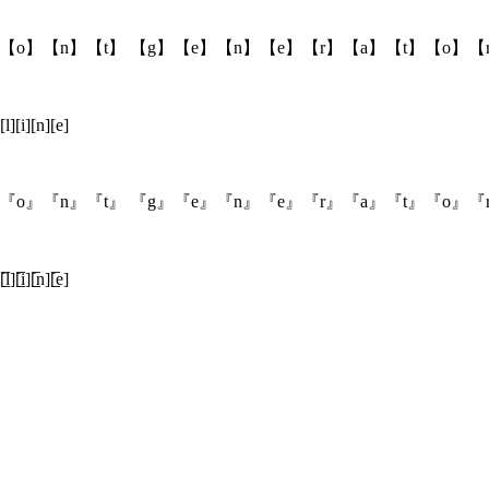
【o】【n】【t】 【g】【e】【n】【e】【r】【a】【t】【o】【
[l][i][n][e]
『o』『n』『t』 『g』『e』『n』『e』『r』『a』『t』『o』『
̲̅l][̲̅i][̲̅n][̲̅e]