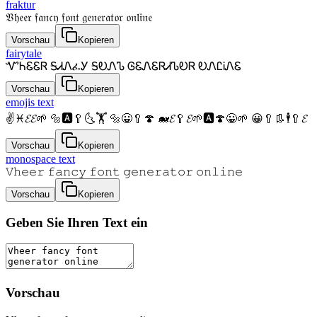
fraktur
𝔙𝔥𝔢𝔢𝔯 𝔣𝔞𝔫𝔠𝔶 𝔣𝔬𝔫𝔱 𝔤𝔢𝔫𝔢𝔯𝔞𝔱𝔬𝔯 𝔬𝔫𝔩𝔦𝔫𝔢
Vorschau
Kopieren
fairytale
ᏉᏂᏋᏋᏒ ᎦᏗᏁፈᎩ ᎦᎧᏁᏖ ᎶᏋᏁᏋᏒᏗᏖᎧᏒ ᎧᏁᏝᎥᏁᏋ
Vorschau
Kopieren
emojis text
✌♓𝓔𝓔🌱 🔩🅰🥄🌜🏋 🔩😀🥄🍄 🐋𝓔🥄𝓔🌱🅰🍄😀🌱 😀🥄👢🕴🥄𝓔
Vorschau
Kopieren
monospace text
𝚅𝚑𝚎𝚎𝚛 𝚏𝚊𝚗𝚌𝚢 𝚏𝚘𝚗𝚝 𝚐𝚎𝚗𝚎𝚛𝚊𝚝𝚘𝚛 𝚘𝚗𝚕𝚒𝚗𝚎
Vorschau
Kopieren
Geben Sie Ihren Text ein
Vorschau