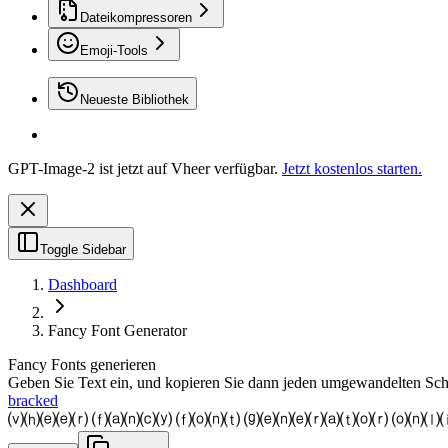
Dateikompressoren
Emoji-Tools
Neueste Bibliothek
GPT-Image-2 ist jetzt auf Vheer verfügbar.
Jetzt kostenlos starten.
Toggle Sidebar
Dashboard
Fancy Font Generator
Fancy Fonts generieren
Geben Sie Text ein, und kopieren Sie dann jeden umgewandelten Schrif
bracked
⒱⒣⒠⒠⒭ ⒡⒜⒩⒞⒴ ⒡⒪⒩⒯ ⒢⒠⒩⒠⒭⒜⒯⒪⒭ ⒪⒩⒧