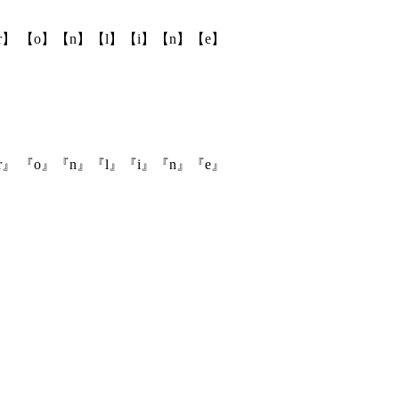
r】 【o】【n】【l】【i】【n】【e】
r』 『o』『n』『l』『i』『n』『e』