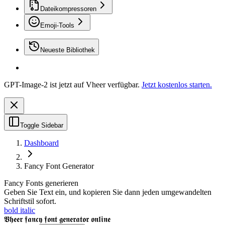
Dateikompressoren
Emoji-Tools
Neueste Bibliothek
GPT-Image-2 ist jetzt auf Vheer verfügbar.
Jetzt kostenlos starten.
Toggle Sidebar
Dashboard
Fancy Font Generator
Fancy Fonts generieren
Geben Sie Text ein, und kopieren Sie dann jeden umgewandelten
Schriftstil sofort.
bold italic
𝖁𝖍𝖊𝖊𝖗 𝖋𝖆𝖓𝖈𝖞 𝖋𝖔𝖓𝖙 𝖌𝖊𝖓𝖊𝖗𝖆𝖙𝖔𝖗 𝖔𝖓𝖑𝖎𝖓𝖊