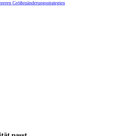
ehreren Größenänderungsstrategien
tät passt