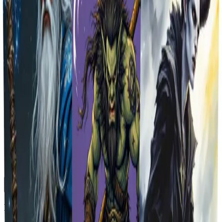
Dateikompressoren
Emoji-Tools
Neueste Bibliothek
GPT-Image-2 ist jetzt auf Vheer verfügbar.
Jetzt kostenlos starten.
Toggle Sidebar
Dashboard
Zufallsgenerator für DND-Charaktere
Verlauf
Noch kein Bild erzeugt