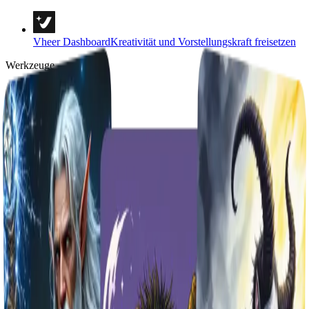
Vheer Dashboard
Kreativität und Vorstellungskraft freisetzen
Werkzeuge
Text zu Bild
Text zu Video
Bild zu Bild
Mehrere Bilder zu einem Bild
Bild zu Video
Bild zur Aufforderung
Bild zu Text
Hintergrund-Entferner
Porträt & Stile
Bildvorlagen
Bild-Tools