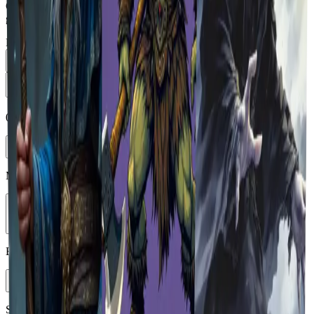
Geben Sie eine Eingabeaufforderung ein und klicken Sie auf "Bild
generieren", um Ihre Grafik zu erstellen.
Prompt
0
/
5000
Enhance
Modell auswählen
Vheer Quality
Bildseitenverhältnis
1:1
Styles