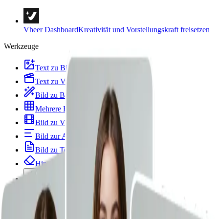
Vheer Dashboard
Kreativität und Vorstellungskraft freisetzen
Werkzeuge
Text zu Bild
Text zu Video
Bild zu Bild
Mehrere Bilder zu einem Bild
Bild zu Video
Bild zur Aufforderung
Bild zu Text
Hintergrund-Entferner
Porträt & Stile
Bildvorlagen
Bild-Tools