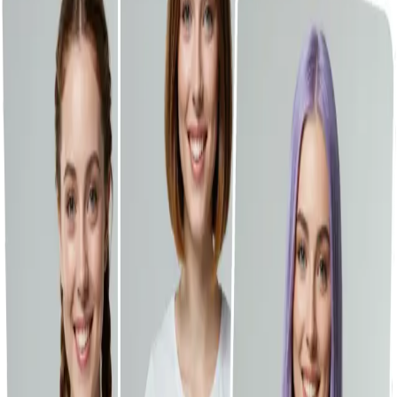
Dateikompressoren
Emoji-Tools
Neueste Bibliothek
GPT-Image-2 ist jetzt auf Vheer verfügbar.
Jetzt kostenlos starten.
Toggle Sidebar
Dashboard
Frisurenwechsler
Verlauf
Stellen Sie Ihr Bild hier ein, oder klicken Sie zum