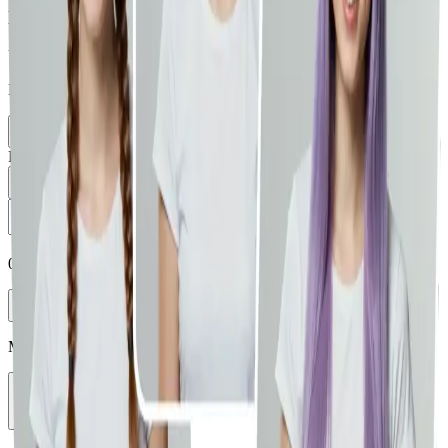
Durchsuchen
Unterstützt JPG, PNG, WEBP (max. 10MB)
Einfügen aus der Zwischenablage wird unterstützt.
Bild auswählen
Aus Bibliothek laden
Prompt
0
/
5000
Enhance
Modell auswählen
Vheer Quality