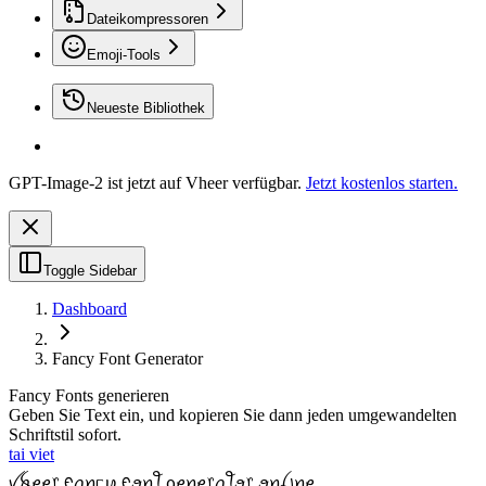
Dateikompressoren
Emoji-Tools
Neueste Bibliothek
GPT-Image-2 ist jetzt auf Vheer verfügbar.
Jetzt kostenlos starten.
Toggle Sidebar
Dashboard
Fancy Font Generator
Fancy Fonts generieren
Geben Sie Text ein, und kopieren Sie dann jeden umgewandelten
Schriftstil sofort.
tai viet
ꪜꫝꫀꫀ᥅ ᠻꪖꪀᥴꪗ ᠻꪮꪀꪻ ᧁꫀꪀꫀ᥅ꪖꪻꪮ᥅ ꪮꪀꪶ꠸ꪀꫀ