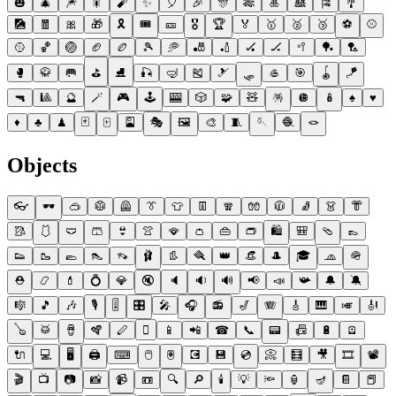
🎃
🎄
🎆
🎇
🧨
✨
🎈
🎉
🎊
🎋
🎍
🎎
🎏
🎐
🎑
🧧
🎀
🎁
🎗
🎟
🎫
🎖
🏆
🏅
🥇
🥈
🥉
⚽
⚾
🥎
🏀
🏐
🏈
🏉
🎾
🥏
🎳
🏏
🏑
🏒
🥍
🏓
🏸
🥊
🥋
🥅
⛳
⛸
🎣
🤿
🎽
🎿
🛷
🥌
🎯
🪀
🪁
🔫
🎱
🔮
🪄
🎮
🕹
🎰
🎲
🧩
🧸
🪅
🪩
🪆
♠
♥
♦
♣
♟
🃏
🀄
🎴
🎭
🖼
🎨
🧵
🪡
🧶
🪢
Objects
👓
🕶
🥽
🥼
🦺
👔
👕
👖
🧣
🧤
🧥
🧦
👗
👘
🥻
🩱
🩲
🩳
👙
👚
🪭
👛
👜
👝
🛍
🎒
🩴
👞
👟
🥾
🥿
👠
👡
🩰
👢
🪮
👑
👒
🎩
🎓
🧢
🪖
⛑
📿
💄
💍
💎
🔇
🔈
🔉
🔊
📢
📣
📯
🔔
🔕
🎼
🎵
🎶
🎙
🎚
🎛
🎤
🎧
📻
🎷
🪗
🎸
🎹
🎺
🎻
🪕
🥁
🪘
🪇
🪈
🪉
📱
📲
☎
📞
📟
📠
🔋
🪫
🔌
💻
🖥
🖨
⌨
🖱
🖲
💽
💾
💿
📀
🧮
🎥
🎞
📽
🎬
📺
📷
📸
📹
📼
🔍
🔎
🕯
💡
🔦
🏮
🪔
📔
📕