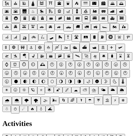
🗽
⛪
🕌
🛕
🕍
⛩
🕋
⛲
⛺
🌁
🌃
🏙
🌄
🌅
🌆
🌇
🌉
♨
🎠
🛝
🎡
🎢
💈
🎪
🚂
🚃
🚄
🚅
🚆
🚇
🚈
🚉
🚊
🚝
🚞
🚋
🚌
🚍
🚎
🚐
🚑
🚒
🚓
🚔
🚕
🚖
🚗
🚘
🚙
🛻
🚚
🚛
🚜
🏎
🏍
🛵
🦽
🦼
🛺
🚲
🛴
🛹
🛼
🚏
🛣
🛤
🛢
⛽
🛞
🚨
🚥
🚦
🛑
🚧
⚓
🛟
⛵
🛶
🚤
🛳
⛴
🛥
🚢
✈
🛩
🛫
🛬
🪂
💺
🚁
🚟
🚠
🚡
🛰
🚀
🛸
🛎
🧳
⌛
⏳
⌚
⏰
⏱
⏲
🕰
🕛
🕧
🕐
🕜
🕑
🕝
🕒
🕞
🕓
🕟
🕔
🕠
🕕
🕡
🕖
🕢
🕗
🕣
🕘
🕤
🕙
🕥
🕚
🕦
🌑
🌒
🌓
🌔
🌕
🌖
🌗
🌘
🌙
🌚
🌛
🌜
🌡
☀
🌝
🌞
🪐
⭐
🌟
🌠
🌌
☁
⛅
⛈
🌤
🌥
🌦
🌧
🌨
🌩
🌪
🌫
🌬
🌀
🌈
🌂
☂
☔
⛱
⚡
❄
☃
⛄
☄
🔥
💧
🌊
Activities