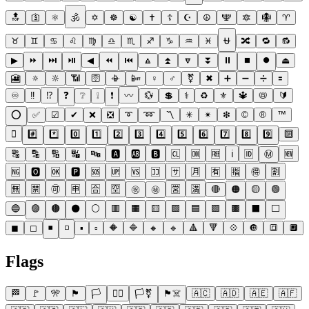
🔝
🛐
⚛
🕉
✡
☸
☯
✝
☦
☪
☮
🕎
🔯
🪯
♈
♉
♊
♋
♌
♍
♎
♏
♐
♑
♒
♓
⛎
🔀
🔁
🔂
▶
⏩
⏭
⏯
◀
⏪
⏮
🔼
⏫
🔽
⏬
⏸
⏹
⏺
⏏
🎦
🔅
🔆
📶
🛜
📳
📴
♀
♂
⚧
✖
➕
➖
➗
🟰
♾
‼
⁉
❓
❔
❕
❗
〰
💱
💲
⚕
♻
⚜
🔱
📛
🔰
⭕
✅
☑
✔
❌
❎
➰
➿
〽
✳
✴
❇
©
®
™
🫟
#️⃣
*️⃣
0️⃣
1️⃣
2️⃣
3️⃣
4️⃣
5️⃣
6️⃣
7️⃣
8️⃣
9️⃣
🔟
🔠
🔡
🔢
🔣
🔤
🅰
🆎
🅱
🆑
🆒
🆓
ℹ
🆔
Ⓜ
🆕
🆖
🅾
🆗
🅿
🆘
🆙
🆚
🈁
🈂
🈷
🈶
🈯
🉐
🈹
🈚
🈲
🉑
🈸
🈴
🈳
㊗
㊙
🈺
🈵
🔴
🟠
🟡
🟢
🔵
🟣
🟤
⚫
⚪
🟥
🟧
🟨
🟩
🟦
🟪
🟫
⬛
⬜
◼
◻
◾
◽
▪
▫
🔶
🔷
🔸
🔹
🔺
🔻
💠
🔘
🔳
🔲
Flags
🏁
🚩
🎌
🏴
🏳
🏳️‍🌈
🏳️‍⚧️
🏴‍☠️
🇦🇨
🇦🇩
🇦🇪
🇦🇫