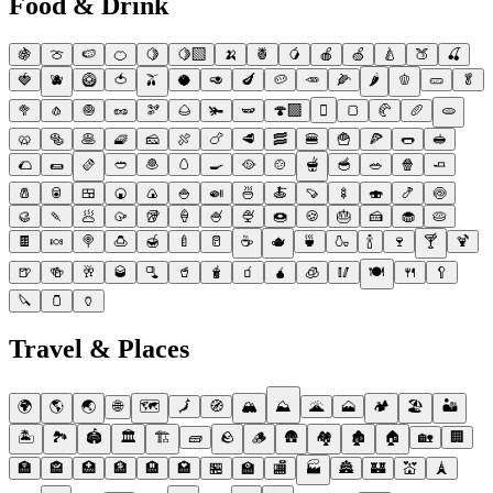
Food & Drink
🍇
🍈
🍉
🍊
🍋
🍋‍🟩
🍌
🍍
🥭
🍎
🍏
🍐
🍑
🍒
🍓
🫐
🥝
🍅
🫒
🥥
🥑
🍆
🥔
🥕
🌽
🌶
🫑
🥒
🥬
🥦
🧄
🧅
🥜
🫘
🌰
🫚
🫛
🍄‍🟫
🫜
🍞
🥐
🥖
🫓
🥨
🥯
🥞
🧇
🧀
🍖
🍗
🥩
🥓
🍔
🍟
🍕
🌭
🥪
🌮
🌯
🫔
🥙
🧆
🥚
🍳
🥘
🍲
🫕
🥣
🥗
🍿
🧈
🧂
🥫
🍱
🍘
🍙
🍚
🍛
🍜
🍝
🍠
🍢
🍣
🍤
🍥
🥮
🍡
🥟
🥠
🥡
🍦
🍧
🍨
🍩
🍪
🎂
🍰
🧁
🥧
🍫
🍬
🍭
🍮
🍯
🍼
🥛
☕
🫖
🍵
🍶
🍾
🍷
🍸
🍹
🍺
🍻
🥂
🥃
🫗
🥤
🧋
🧃
🧉
🧊
🥢
🍽
🍴
🥄
🔪
🫙
🏺
Travel & Places
🌍
🌎
🌏
🌐
🗺
🗾
🧭
🏔
⛰
🌋
🗻
🏕
🏖
🏜
🏝
🏞
🏟
🏛
🏗
🧱
🪨
🪵
🛖
🏘
🏚
🏠
🏡
🏢
🏣
🏤
🏥
🏦
🏨
🏩
🏪
🏫
🏬
🏭
🏯
🏰
💒
🗼