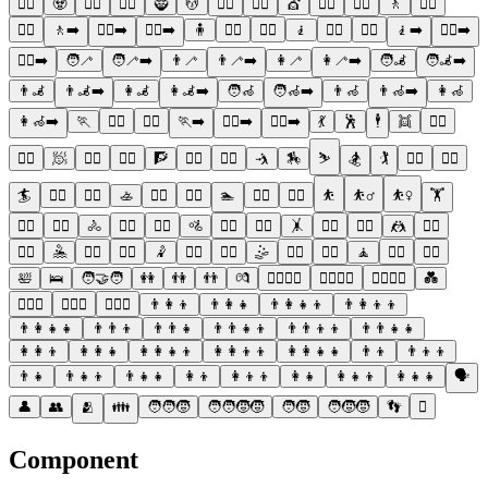
🧞‍♀️
🧟
🧟‍♂️
🧟‍♀️
🧌
💆
💆‍♂️
💆‍♀️
💇
💇‍♂️
💇‍♀️
🚶
🚶‍♂️
🚶‍♀️
🚶‍➡️
🚶‍♀️‍➡️
🚶‍♂️‍➡️
🧍
🧍‍♂️
🧍‍♀️
🧎
🧎‍♂️
🧎‍♀️
🧎‍➡️
🧎‍♀️‍➡️
🧎‍♂️‍➡️
🧑‍🦯
🧑‍🦯‍➡️
👨‍🦯
👨‍🦯‍➡️
👩‍🦯
👩‍🦯‍➡️
🧑‍🦼
🧑‍🦼‍➡️
👨‍🦼
👨‍🦼‍➡️
👩‍🦼
👩‍🦼‍➡️
🧑‍🦽
🧑‍🦽‍➡️
👨‍🦽
👨‍🦽‍➡️
👩‍🦽
👩‍🦽‍➡️
🏃
🏃‍♂️
🏃‍♀️
🏃‍➡️
🏃‍♀️‍➡️
🏃‍♂️‍➡️
💃
🕺
🕴
👯
👯‍♂️
👯‍♀️
🧖
🧖‍♂️
🧖‍♀️
🧗
🧗‍♂️
🧗‍♀️
🤺
🏇
⛷
🏂
🏌
🏌️‍♂️
🏌️‍♀️
🏄
🏄‍♂️
🏄‍♀️
🚣
🚣‍♂️
🚣‍♀️
🏊
🏊‍♂️
🏊‍♀️
⛹
⛹️‍♂️
⛹️‍♀️
🏋
🏋️‍♂️
🏋️‍♀️
🚴
🚴‍♂️
🚴‍♀️
🚵
🚵‍♂️
🚵‍♀️
🤸
🤸‍♂️
🤸‍♀️
🤼
🤼‍♂️
🤼‍♀️
🤽
🤽‍♂️
🤽‍♀️
🤾
🤾‍♂️
🤾‍♀️
🤹
🤹‍♂️
🤹‍♀️
🧘
🧘‍♂️
🧘‍♀️
🛀
🛌
🧑‍🤝‍🧑
👭
👫
👬
💏
👩‍❤️‍💋‍👨
👨‍❤️‍💋‍👨
👩‍❤️‍💋‍👩
💑
👩‍❤️‍👨
👨‍❤️‍👨
👩‍❤️‍👩
👨‍👩‍👦
👨‍👩‍👧
👨‍👩‍👧‍👦
👨‍👩‍👦‍👦
👨‍👩‍👧‍👧
👨‍👨‍👦
👨‍👨‍👧
👨‍👨‍👧‍👦
👨‍👨‍👦‍👦
👨‍👨‍👧‍👧
👩‍👩‍👦
👩‍👩‍👧
👩‍👩‍👧‍👦
👩‍👩‍👦‍👦
👩‍👩‍👧‍👧
👨‍👦
👨‍👦‍👦
👨‍👧
👨‍👧‍👦
👨‍👧‍👧
👩‍👦
👩‍👦‍👦
👩‍👧
👩‍👧‍👦
👩‍👧‍👧
🗣
👤
👥
🫂
👪
🧑‍🧑‍🧒
🧑‍🧑‍🧒‍🧒
🧑‍🧒
🧑‍🧒‍🧒
👣
🫆
Component