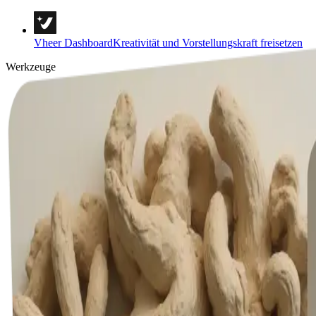
Vheer Dashboard
Kreativität und Vorstellungskraft freisetzen
Werkzeuge
Text zu Bild
Text zu Video
Bild zu Bild
Mehrere Bilder zu einem Bild
Bild zu Video
Bild zur Aufforderung
Bild zu Text
Hintergrund-Entferner
Porträt & Stile
Bildvorlagen
Bild-Tools