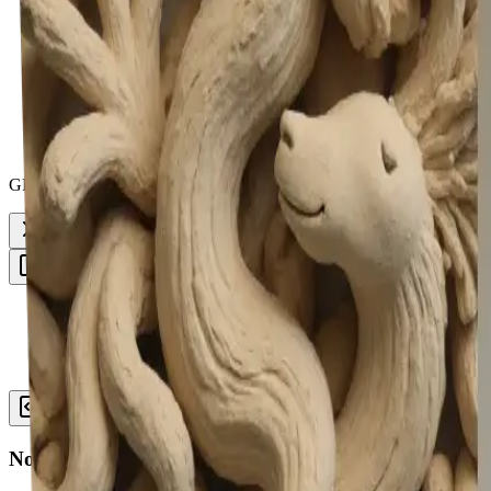
Dateikompressoren
Emoji-Tools
Neueste Bibliothek
GPT-Image-2 ist jetzt auf Vheer verfügbar.
Jetzt kostenlos starten.
Toggle Sidebar
Dashboard
Clay Art Generator
Verlauf
Noch kein Bild erzeugt