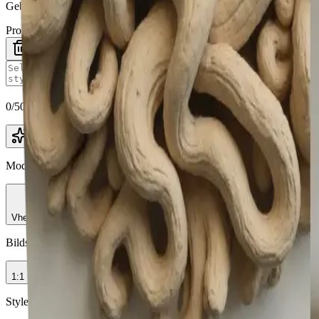
Geben Sie eine Eingabeaufforderung ein und klicken Sie auf "Bild gen
Prompt
0
/
5000
Enhance
Modell auswählen
Vheer Quality
Bildseitenverhältnis
1:1
Styles